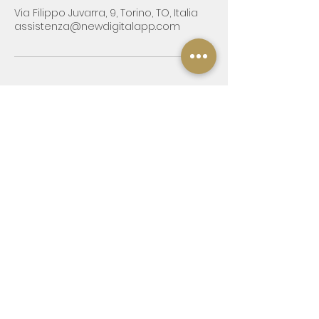
Via Filippo Juvarra, 9, Torino, TO, Italia
assistenza@newdigitalapp.com
Azienda:
Via Pinerolo Susa, 57/2a, 10090
Sangano TO
P.IVA
10411690018
Contatti:
Cell:
333 616 4915
Send us an Email