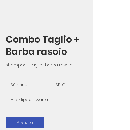
Combo Taglio +
Barba rasoio
shampoo +taglio+barba rasoio
35
euro
30 minuti
3
35 €
0
m
Via Filippo Juvarra
i
n
u
t
Prenota
i